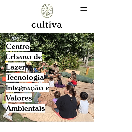
Centro
Urbano de
Lazer
Tecnologia
Integração e
Valores
Ambientais