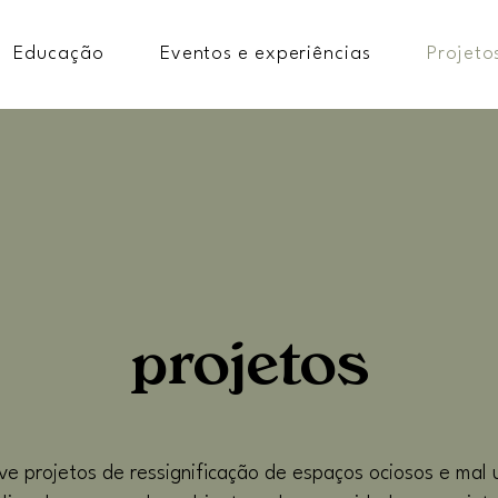
Educação
Eventos e experiências
Projeto
projetos
e projetos de ressignificação de espaços ociosos e mal u