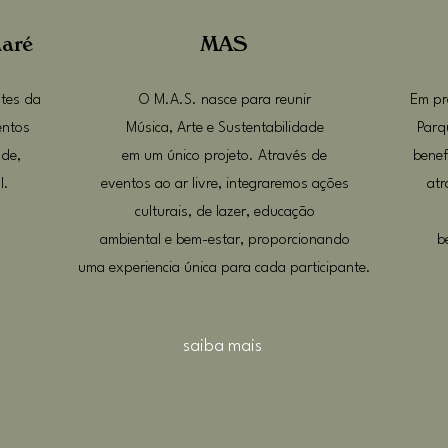
Maré
MAS
ntes da
O M.A.S. nasce para reunir
Em pr
entos
Música, Arte e Sustentabilidade
Parq
úde,
em um único projeto. Através de
benef
l.
eventos ao ar livre, integraremos ações
atr
culturais, de lazer, educação
ambiental e bem-estar, proporcionando
b
uma experiencia única para cada participante.
saiba mais